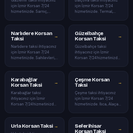
Gaziemir taksi ihtiyacınız
Balçova taksi ihtiyacınız
için İzmir Korsan 7/24
için İzmir Korsan 7/24
hizmetinizde. Sarnıç,
hizmetinizde. Termal,
Optimum AVM ve Emrez
Teleferik ve Agora çevresi
dahil Gaziemir ilçesinin
dahil Balçova ilçesini…
tü…
Narlıdere Korsan
Güzelbahçe
→
→
Taksi
Korsan Taksi
Narlıdere taksi ihtiyacınız
Güzelbahçe taksi
için İzmir Korsan 7/24
ihtiyacınız için İzmir
hizmetinizde. Sahilevleri,
Korsan 7/24 hizmetinizde.
2. İnönü ve Limanreis dahil
Yelki, Çamlı ve sahil
Narlıdere ilçe…
yerleşimleri dahil
Güzelbahçe il…
Karabağlar
Çeşme Korsan
→
→
Korsan Taksi
Taksi
Karabağlar taksi
Çeşme taksi ihtiyacınız
ihtiyacınız için İzmir
için İzmir Korsan 7/24
Korsan 7/24 hizmetinizde.
hizmetinizde. Ilıca, Alaçatı,
Yeşilyurt, Bozyaka ve
Dalyan ve marina dahil
Üçkuyular dahil
Çeşme ilçesinin tüm …
Karabağlar ilçes…
Urla Korsan Taksi
Seferihisar
→
→
Korsan Taksi