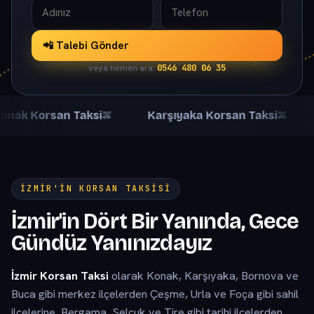
📲 Talebi Gönder
0546 480 06 35
veya hemen ara:
nak Korsan Taksi
Karşıyaka Korsan Taksi
İZMIR'IN KORSAN TAKSISI
İzmir'in Dört Bir Yanında, Gece
Gündüz Yanınızdayız
İzmir Korsan Taksi
olarak Konak, Karşıyaka, Bornova ve
Buca gibi merkez ilçelerden Çeşme, Urla ve Foça gibi sahil
ilçelerine, Bergama, Selçuk ve Tire gibi tarihi ilçelerden