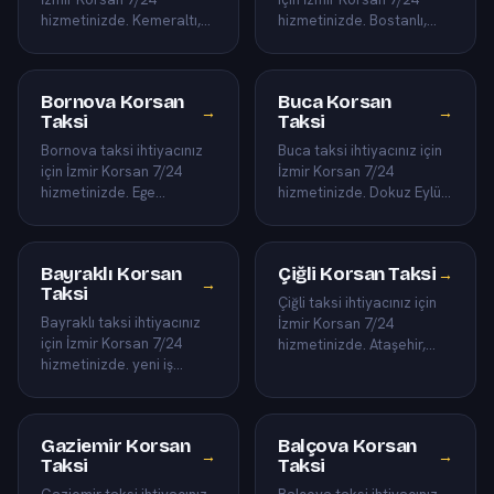
hizmetinizde. Kemeraltı,
hizmetinizde. Bostanlı,
Saat Kulesi, Alsancak ve
Çarşı, Mavişehir ve sahil
Basmane dahil Konak ilç…
bandı dahil Karşıya…
Bornova Korsan
Buca Korsan
→
→
Taksi
Taksi
Bornova taksi ihtiyacınız
Buca taksi ihtiyacınız için
için İzmir Korsan 7/24
İzmir Korsan 7/24
hizmetinizde. Ege
hizmetinizde. Dokuz Eylül
Üniversitesi, Forum
kampüsü, Şirinyer ve
Bornova ve Kazımdirik
Tınaztepe dahil Buca
dahil Borno…
ilçesi…
Bayraklı Korsan
Çiğli Korsan Taksi
→
→
Taksi
Çiğli taksi ihtiyacınız için
Bayraklı taksi ihtiyacınız
İzmir Korsan 7/24
için İzmir Korsan 7/24
hizmetinizde. Ataşehir,
hizmetinizde. yeni iş
Egekent ve Sasalı dahil
kuleleri, Manavkuyu ve
Çiğli ilçesinin tüm mahal…
Adalet dahil Bayraklı ilç…
Gaziemir Korsan
Balçova Korsan
→
→
Taksi
Taksi