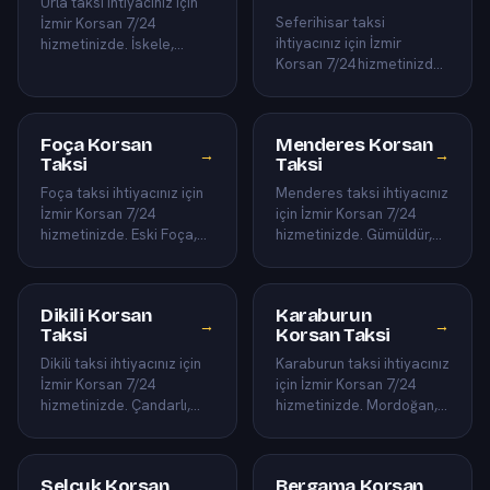
Urla taksi ihtiyacınız için
Seferihisar taksi
İzmir Korsan 7/24
ihtiyacınız için İzmir
hizmetinizde. İskele,
Korsan 7/24 hizmetinizde.
Zeytinalanı ve bağ evleri
Sığacık, Akkum ve
dahil Urla ilçesinin tüm m…
Doğanbey dahil
Seferihisar ilçesini…
Foça Korsan
Menderes Korsan
→
→
Taksi
Taksi
Foça taksi ihtiyacınız için
Menderes taksi ihtiyacınız
İzmir Korsan 7/24
için İzmir Korsan 7/24
hizmetinizde. Eski Foça,
hizmetinizde. Gümüldür,
Yenifoça ve koylar dahil
Özdere ve Cumaovası
Foça ilçesinin tüm mahal…
dahil Menderes ilçesinin
t…
Dikili Korsan
Karaburun
→
→
Taksi
Korsan Taksi
Dikili taksi ihtiyacınız için
Karaburun taksi ihtiyacınız
İzmir Korsan 7/24
için İzmir Korsan 7/24
hizmetinizde. Çandarlı,
hizmetinizde. Mordoğan,
Salihler ve termal
Küçükbahçe ve sakin
kaynaklar dahil Dikili
koylar dahil Karaburun il…
ilçesi…
Selçuk Korsan
Bergama Korsan