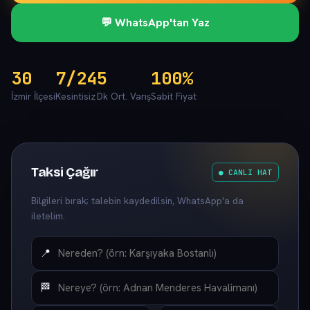
💬 WhatsApp'tan Yaz
30
7/24
5
100%
İzmir İlçesi
Kesintisiz
Dk Ort. Varış
Sabit Fiyat
Taksi Çağır
● CANLI HAT
Bilgileri bırak; talebin kaydedilsin, WhatsApp'a da
iletelim.
📍
🏁