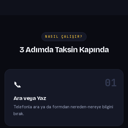
Kiraz ilçesinin tüm mahal…
Beydağ ilçesinin tüm…
NASIL ÇALIŞIR?
3 Adımda Taksin Kapında
📞
Ara veya Yaz
Telefonla ara ya da formdan nereden-nereye bilgini
bırak.