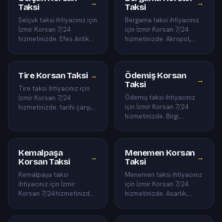
→
→
Taksi
Taksi
Selçuk taksi ihtiyacınız için
Bergama taksi ihtiyacınız
İzmir Korsan 7/24
için İzmir Korsan 7/24
hizmetinizde. Efes Antik
hizmetinizde. Akropol,
Kenti, Şirince ve Meryem
Asklepion ve Kızıl Avlu
Ana dahil Selçuk ilçes…
dahil Bergama ilçesinin …
Tire Korsan Taksi
Ödemiş Korsan
→
→
Taksi
Tire taksi ihtiyacınız için
Ödemiş taksi ihtiyacınız
İzmir Korsan 7/24
için İzmir Korsan 7/24
hizmetinizde. tarihi çarşı,
hizmetinizde. Birgi,
pazar ve el sanatları dahil
Bozdağ yaylası ve Gölcük
Tire ilçesinin tüm…
dahil Ödemiş ilçesinin
tüm…
Kemalpaşa
Menemen Korsan
→
→
Korsan Taksi
Taksi
Kemalpaşa taksi
Menemen taksi ihtiyacınız
ihtiyacınız için İzmir
için İzmir Korsan 7/24
Korsan 7/24 hizmetinizde.
hizmetinizde. Asarlık,
OSB, Nif Dağı eteği ve
Maltepe ve Koyundere
Ulucak dahil Kemalpaşa
dahil Menemen ilçesinin
ilçesinin…
tüm…