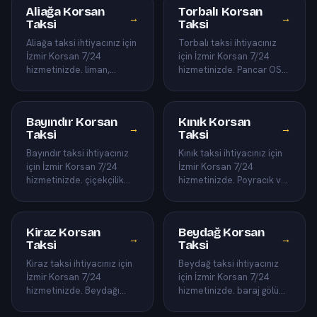
Aliağa Korsan
Torbalı Korsan
→
→
Taksi
Taksi
Aliağa taksi ihtiyacınız için
Torbalı taksi ihtiyacınız
İzmir Korsan 7/24
için İzmir Korsan 7/24
hizmetinizde. liman,
hizmetinizde. Pancar OSB,
sanayi bölgesi ve Helvacı
Ayrancılar ve Tepeköy
dahil Aliağa ilçesinin tü…
dahil Torbalı ilçesinin…
Bayındır Korsan
Kınık Korsan
→
→
Taksi
Taksi
Bayındır taksi ihtiyacınız
Kınık taksi ihtiyacınız için
için İzmir Korsan 7/24
İzmir Korsan 7/24
hizmetinizde. çiçekçilik
hizmetinizde. Poyracık ve
bölgesi ve Çırpı dahil
tarım ovaları dahil Kınık
Bayındır ilçesinin tüm…
ilçesinin tüm mahalle…
Kiraz Korsan
Beydağ Korsan
→
→
Taksi
Taksi
Kiraz taksi ihtiyacınız için
Beydağ taksi ihtiyacınız
İzmir Korsan 7/24
için İzmir Korsan 7/24
hizmetinizde. Beydağı
hizmetinizde. baraj gölü
eteği ve Cumhuriyet dahil
çevresi yerleşimleri dahil