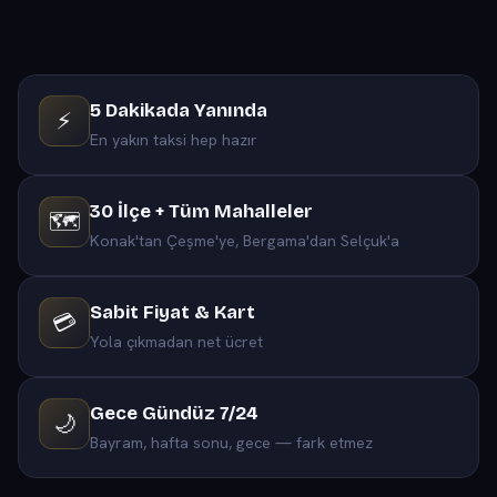
5 Dakikada Yanında
⚡
En yakın taksi hep hazır
30 İlçe + Tüm Mahalleler
🗺️
Konak'tan Çeşme'ye, Bergama'dan Selçuk'a
Sabit Fiyat & Kart
💳
Yola çıkmadan net ücret
Gece Gündüz 7/24
🌙
Bayram, hafta sonu, gece — fark etmez