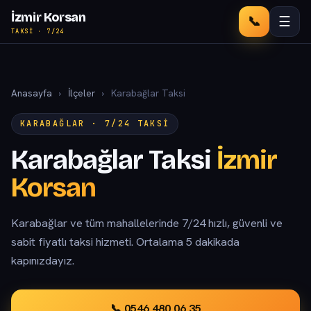
İzmir Korsan
📞
☰
TAKSI · 7/24
Anasayfa
›
İlçeler
›
Karabağlar Taksi
KARABAĞLAR · 7/24 TAKSI
Karabağlar Taksi
İzmir
Korsan
Karabağlar ve tüm mahallelerinde 7/24 hızlı, güvenli ve
sabit fiyatlı taksi hizmeti. Ortalama 5 dakikada
kapınızdayız.
📞 0546 480 06 35