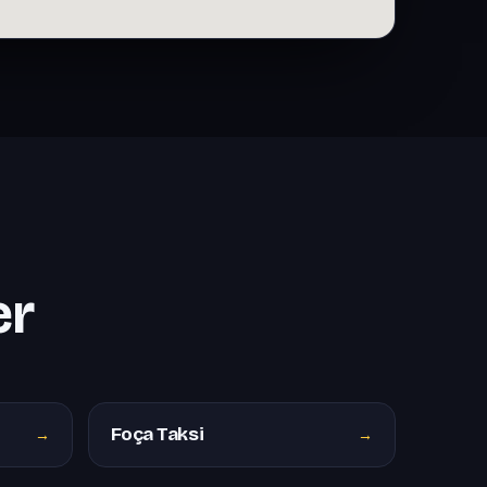
er
Foça Taksi
→
→