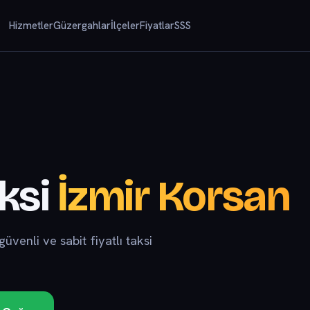
Hizmetler
Güzergahlar
İlçeler
Fiyatlar
SSS
ksi
İzmir Korsan
venli ve sabit fiyatlı taksi