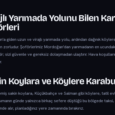
ajlı Yarımada Yolunu Bilen K
rleri
'a giden uzun ve virajlı yarımada yolu, ardından dağınık köylere
n zorludur. Şoförlerimiz Mordoğan'dan yarımadanın en ucundak
lir; sizi güvenle ve gereksiz dolaşmadan ulaştırır. Hava koşulla
r.
in Koylara ve Köylere Karab
iş sakin koylara, Küçükbahçe ve Salman gibi köylere, tatil evle
şımanın günde yalnızca birkaç sefere düştüğü bu bölgede taksi,
inde alır, planladığınız yere zamanında bırakırız.