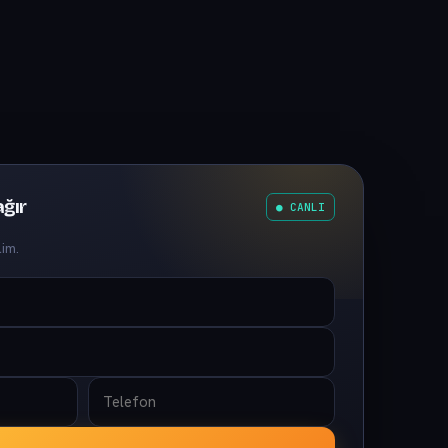
ğır
● CANLI
lim.