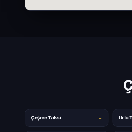
Ç
Çeşme Taksi
Urla 
→