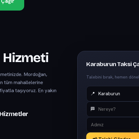
 Çağır
 Hizmeti
Karaburun Taksi Ça
izmetinizde. Mordoğan,
Talebini bırak, hemen döne
in tüm mahallelerine
fiyatla taşıyoruz. En yakın
📍
🏁
Hizmetler