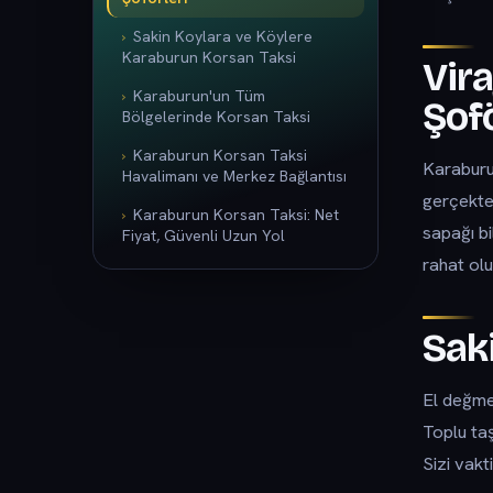
Sakin Koylara ve Köylere
Karaburun Korsan Taksi
Vir
Karaburun'un Tüm
Şofö
Bölgelerinde Korsan Taksi
Karaburun Korsan Taksi
Karaburun
Havalimanı ve Merkez Bağlantısı
gerçekte
Karaburun Korsan Taksi: Net
sapağı bi
Fiyat, Güvenli Uzun Yol
rahat olu
Sak
El değmem
Toplu ta
Sizi vakt