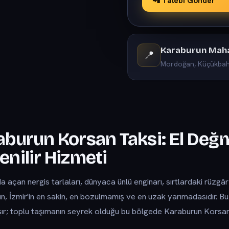
📲 Talebi Gönder
Karaburun Mahal
📍
Mordoğan, Küçükbahç
aburun Korsan Taksi: El De
enilir Hizmeti
a açan nergis tarlaları, dünyaca ünlü enginarı, sırtlardaki rüzgâr 
n, İzmir'in en sakin, en bozulmamış ve en uzak yarımadasıdır. B
ır; toplu taşımanın seyrek olduğu bu bölgede Karaburun Korsan