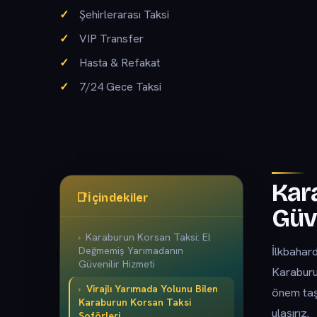
Şehirlerarası Taksi
VIP Transfer
Hasta & Refakat
7/24 Gece Taksi
Kar
📑
İçindekiler
Güv
Karaburun Korsan Taksi: El
İlkbahard
Değmemiş Yarımadanın
Güvenilir Hizmeti
Karaburu
Virajlı Yarımada Yolunu Bilen
önem taş
Karaburun Korsan Taksi
ulaşırız.
Şoförleri