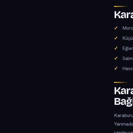
Kar
Mord
Küçü
Eğle
Salm
Hass
Kar
Bağl
Karaburu
Yarımada
randevunu