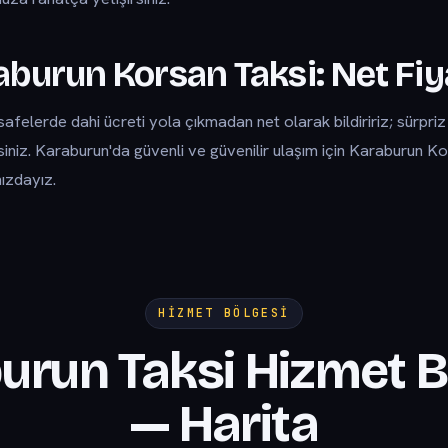
aburun Korsan Taksi: Net Fiy
felerde dahi ücreti yola çıkmadan net olarak bildiririz; sürpri
siniz. Karaburun'da güvenli ve güvenilir ulaşım için Karaburun K
nızdayız.
HIZMET BÖLGESI
urun Taksi Hizmet B
— Harita