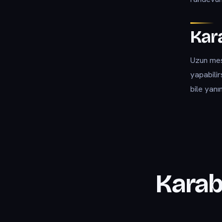
Kar
Uzun mesa
yapabilir
bile yanı
Karab