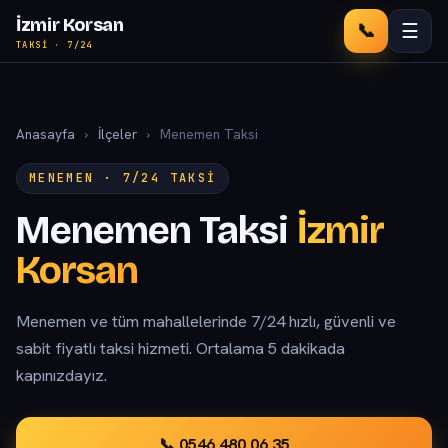
İzmir Korsan
📞
☰
TAKSI · 7/24
Anasayfa
›
İlçeler
›
Menemen Taksi
MENEMEN · 7/24 TAKSI
Menemen Taksi
İzmir
Korsan
Menemen ve tüm mahallelerinde 7/24 hızlı, güvenli ve
sabit fiyatlı taksi hizmeti. Ortalama 5 dakikada
kapınızdayız.
📞 0546 480 06 35