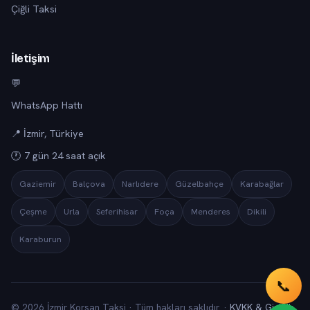
Çiğli Taksi
İletişim
💬
WhatsApp Hattı
📍 İzmir, Türkiye
🕐 7 gün 24 saat açık
Gaziemir
Balçova
Narlıdere
Güzelbahçe
Karabağlar
Çeşme
Urla
Seferihisar
Foça
Menderes
Dikili
Karaburun
📞
© 2026 İzmir Korsan Taksi · Tüm hakları saklıdır. ·
KVKK & Gizlilik