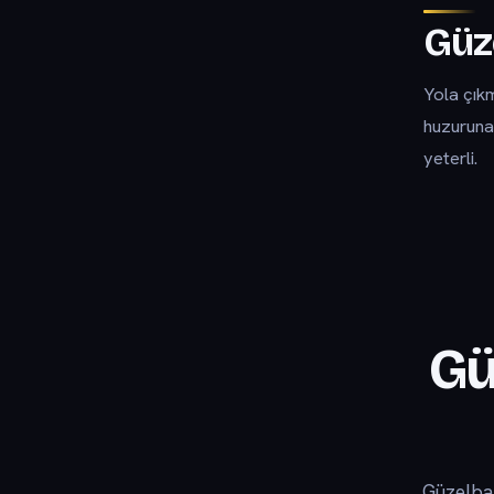
Güze
Yola çıkm
huzuruna
yeterli.
Gü
Güzelbah