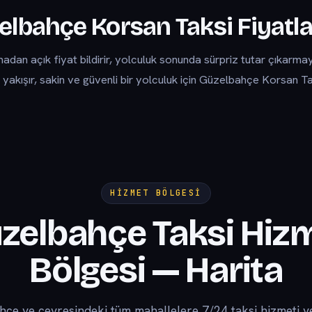
lbahçe Korsan Taksi Fiyatlar
adan açık fiyat bildirir, yolculuk sonunda sürpriz tutar çıkarmayı
 yakışır, sakin ve güvenli bir yolculuk için Güzelbahçe Korsan
HIZMET BÖLGESI
zelbahçe Taksi Hiz
Bölgesi — Harita
çe ve çevresindeki tüm mahallelere 7/24 taksi hizmeti v