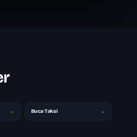
er
Buca Taksi
→
→