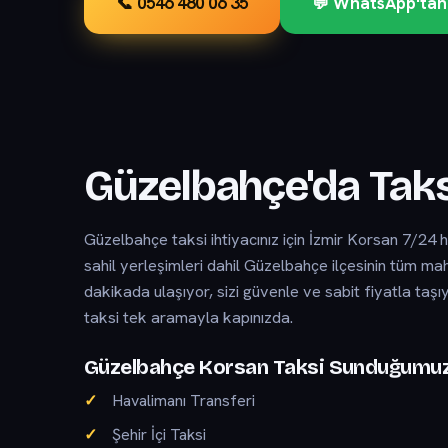
📞 0546 480 06 35
💬 WhatsApp'tan
Güzelbahçe'da Taks
Güzelbahçe taksi ihtiyacınız için İzmir Korsan 7/24 h
sahil yerleşimleri dahil Güzelbahçe ilçesinin tüm ma
dakikada ulaşıyor, sizi güvenle ve sabit fiyatla taş
taksi tek aramayla kapınızda.
Güzelbahçe Korsan Taksi Sunduğumuz
Havalimanı Transferi
Şehir İçi Taksi