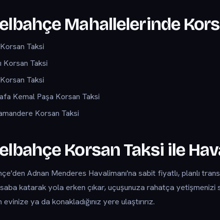
elbahçe Mahallelerinde Kors
 Korsan Taksi
ı Korsan Taksi
 Korsan Taksi
afa Kemal Paşa Korsan Taksi
amandere Korsan Taksi
elbahçe Korsan Taksi ile Hav
çe'den Adnan Menderes Havalimanı'na sabit fiyatlı, planlı trans
esaba katarak yola erken çıkar, uçuşunuza rahatça yetişmenizi s
evinize ya da konakladığınız yere ulaştırırız.