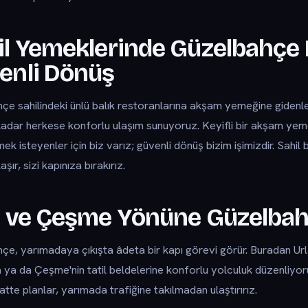
il Yemeklerinde Güzelbahçe K
enli Dönüş
çe sahilindeki ünlü balık restoranlarına akşam yemeğine giden
kadar herkese konforlu ulaşım sunuyoruz. Keyifli bir akşam yeme
k isteyenler için biz varız; güvenli dönüş bizim işimizdir. Sah
şır, sizi kapınıza bırakırız.
a ve Çeşme Yönüne Güzelbah
e, yarımadaya çıkışta âdeta bir kapı görevi görür. Buradan Urla
 ya da Çeşme'nin tatil beldelerine konforlu yolculuk düzenliyoruz
tte planlar, yarımada trafiğine takılmadan ulaştırırız.