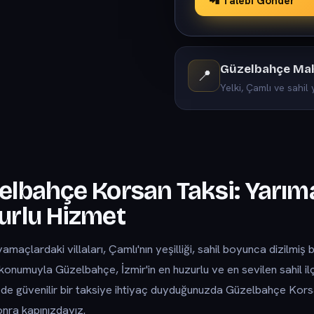
📲 Talebi Gönder
Güzelbahçe Mah
📍
Yelki, Çamlı ve sahil 
elbahçe Korsan Taksi: Yarım
urlu Hizmet
 yamaçlardaki villaları, Çamlı'nın yeşilliği, sahil boyunca dizilmi
 konumuyla Güzelbahçe, İzmir'in en huzurlu ve en sevilen sahil il
çede güvenilir bir taksiye ihtiyaç duyduğunuzda Güzelbahçe Kor
onra kapınızdayız.